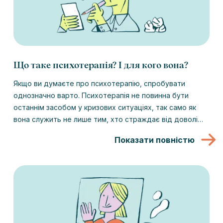
Що таке психотерапія? І для кого вона?
Якщо ви думаєте про психотерапію, спробувати
однозначно варто. Психотерапія не повинна бути
останнім засобом у кризових ситуаціях, так само як
вона служить не лише тим, хто страждає від доволі
серйозних психічних проблем. Психотерапія підійде
Показати повністю
для всіх, хто хоче працювати над собою і краще
розібратися в собі.