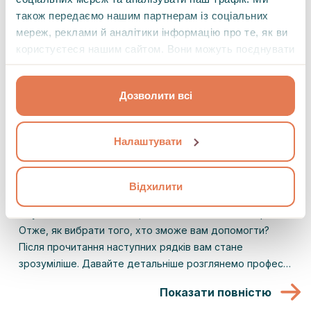
також передаємо нашим партнерам із соціальних
мереж, реклами й аналітики інформацію про те, як ви
користуєтеся нашим сайтом. Вони можуть поєднувати
її з іншою інформацією, яку ви їм надали або яку вони
зібрали під час вашого користування їхніми
Дозволити всі
службами.
Налаштувати
Психіатр, психолог, психотерапевт: яка
різниця між ними і до кого звертатись?
Відхилити
Існує декілька типів спеціалістів із психічного здоров’я.
Отже, як вибрати того, хто зможе вам допомогти?
Після прочитання наступних рядків вам стане
зрозуміліше. Давайте детальніше розглянемо професії
психіатра, психолога, психотерапевта і коуча і
Показати повністю
підкажемо, до кого саме звертатись.