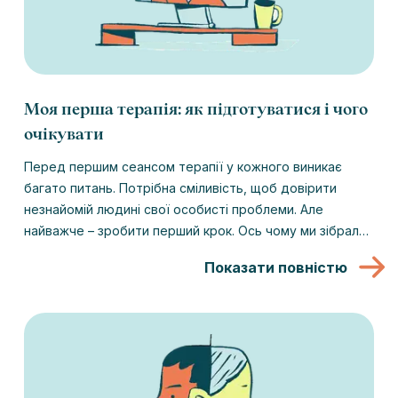
Моя перша терапія: як підготуватися і чого
очікувати
Перед першим сеансом терапії у кожного виникає
багато питань. Потрібна сміливість, щоб довірити
незнайомій людині свої особисті проблеми. Але
найважче – зробити перший крок. Ось чому ми зібрали
в цій статті все, що може вас зацікавити про ваш
Показати повністю
перший сеанс терапії, щоб зробити цей перший крок
якомога легшим для вас.