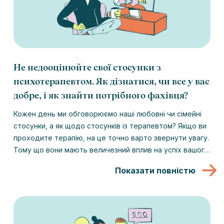
Не недооцінюйте свої стосунки з
психотерапевтом. Як дізнатися, чи все у вас
добре, і як знайти потрібного фахівця?
Кожен день ми обговорюємо наші любовні чи сімейні
стосунки, а як щодо стосунків із терапевтом? Якщо ви
проходите терапію, на це точно варто звернути увагу.
Тому що вони мають величезний вплив на успіх вашого
шляху до психологічного благополуччя. Ми
Показати повністю
розберемося, як визначити, чи підходить вам ваш
терапевт, і що робити, якщо не вийшло з першого разу.