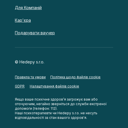
Для Компаній
Кар'єра
Подарувати ваучер
© Hedepy s.r.o.
Правила та умови
Політика щодо файлів cookie
Налаштування файлів cookie
GDPR
Якщо ваше психічне здоров’я загрожує вам або
оточуючим, негайно зверніться до служби екстреної
допомоги (телефон: 112).
Наші психотерапевти чи Hedepy s.r.o. не несуть
відповідальності за стан вашого здоров'я.