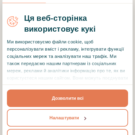
Тести допоможуть вам
краще
зрозуміти своє психічне здоров’я
.
Ця веб-сторінка
використовує кукі
САМОТЕСТИ
Ми використовуємо файли cookie, щоб
персоналізувати вміст і рекламу, інтегрувати функції
соціальних мереж та аналізувати наш трафік. Ми
також передаємо нашим партнерам із соціальних
мереж, реклами й аналітики інформацію про те, як ви
користуєтеся нашим сайтом. Вони можуть поєднувати
її з іншою інформацією, яку ви їм надали або яку вони
зібрали під час вашого користування їхніми
Дозволити всі
службами.
НАЗАД
Налаштувати