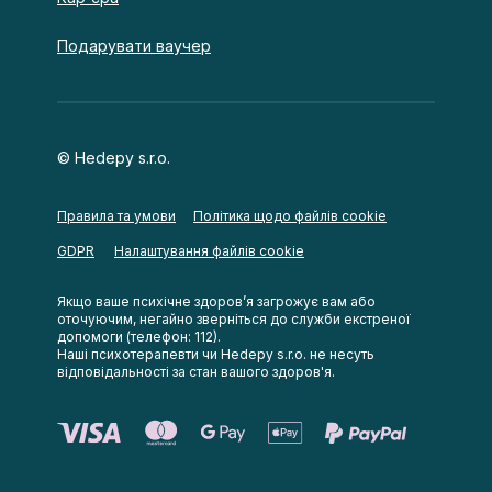
Подарувати ваучер
© Hedepy s.r.o.
Правила та умови
Політика щодо файлів cookie
Налаштування файлів cookie
GDPR
Якщо ваше психічне здоров’я загрожує вам або
оточуючим, негайно зверніться до служби екстреної
допомоги (телефон: 112).
Наші психотерапевти чи Hedepy s.r.o. не несуть
відповідальності за стан вашого здоров'я.