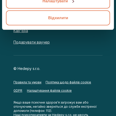
Налаштувати
Психотерапевтам
Відхилити
Для Компаній
Кар'єра
Подарувати ваучер
© Hedepy s.r.o.
Правила та умови
Політика щодо файлів cookie
Налаштування файлів cookie
GDPR
Якщо ваше психічне здоров’я загрожує вам або
оточуючим, негайно зверніться до служби екстреної
допомоги (телефон: 112).
Наші психотерапевти чи Hedepy s.r.o. не несуть