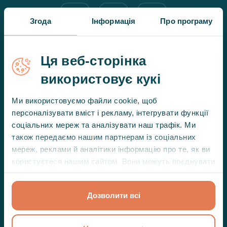
Згода
Інформація
Про програму
Ця веб-сторінка
Про терапію
використовує кукі
Що таке психотерапія?
Ми використовуємо файли cookie, щоб
персоналізувати вміст і рекламу, інтегрувати функції
Як проходить перша сесія?
соціальних мереж та аналізувати наш трафік. Ми
також передаємо нашим партнерам із соціальних
Вас може зацікавити
мереж, реклами й аналітики інформацію про те, як ви
користуєтеся нашим сайтом. Вони можуть поєднувати
Ціни
її з іншою інформацією, яку ви їм надали або яку вони
зібрали під час вашого користування їхніми
Підписка Hedepy+
Дозволити всі
службами.
Інше