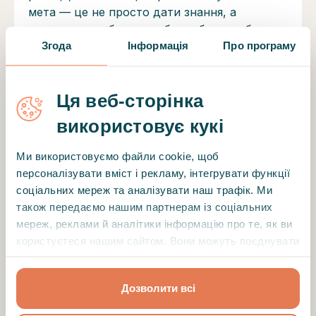
мета — це не просто дати знання, а
допомогти побачити себе глибше, щоб
обирати інакше: діяти, будувати стосунки,
Згода
Інформація
Про програму
ставитись до себе з повагою, турботою та
відповідальністю. Я не даю порад і не вчу
«правильного». Натомість створюю простір,
Ця веб-сторінка
де можна досліджувати, сумніватися,
використовує кукі
шукати, зупинятись і розуміти себе.
Ми використовуємо файли cookie, щоб
Сертифікати та дипломи
персоналізувати вміст і рекламу, інтегрувати функції
соціальних мереж та аналізувати наш трафік. Ми
Харківський національний
також передаємо нашим партнерам із соціальних
університет ім. В.Н. Каразіна —
мереж, реклами й аналітики інформацію про те, як ви
Ступінь Магістра за спеціальністю
користуєтеся нашим сайтом. Вони можуть поєднувати
Психологія (2012)
її з іншою інформацією, яку ви їм надали або яку вони
зібрали під час вашого користування їхніми
Українська спільнота транзакційного
Дозволити всі
службами.
аналізу — Теорія та практика