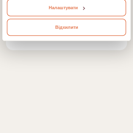
транзакційного аналізу як методу
Налаштувати
психотерапії (2025)
International psychology school —
Відхилити
Психологічна допомога при
військовій травмі (2025)