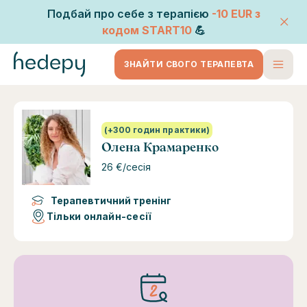
Подбай про себе з терапією
-10 EUR
з
кодом
START10
💪
ЗНАЙТИ СВОГО ТЕРАПЕВТА
(+300 годин практики)
Олена Крамаренко
26 €/сесія
Терапевтичний тренінг
Тільки онлайн-сесії