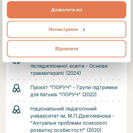
"Введення в гештальт-терапію/
зібрали під час вашого користування їхніми
Гештальт-консультування. Контакт з
Дозволити всі
службами.
собою та іншими" (2023-2024)
Налаштувати
Міжнародний інститут
післядипломної освіти - Техніки та
практика сімейної терапії (2024)
Відхилити
Міжнародний інститут
післядипломної освіти - Основи
травматерапії (2024)
Проєкт "ПОРУЧ" - Групи підтримки
для батьків "ПОРУЧ" (2022)
Національний педагогічний
університет ім. М.П.Драгоманова -
"Актуальні проблеми психології
розвитку особистості" (2020)