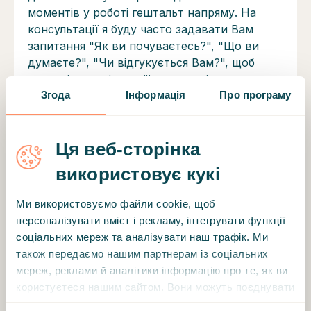
моментів у роботі гештальт напряму. На
консультації я буду часто задавати Вам
запитання "Як ви почуваєтесь?", "Що ви
думаєте?", "Чи відгукується Вам?", щоб
зрозуміти ваші емоції та потреби.
Згода
Інформація
Про програму
Сертифікати та дипломи
Ця веб-сторінка
Прикарпатський національний
університет імені Василя Стефаника.
використовує кукі
Бакалавр психології (2021)
Ми використовуємо файли cookie, щоб
Прикарпатський національний
персоналізувати вміст і рекламу, інтегрувати функції
університет імені Василя Стефаника.
соціальних мереж та аналізувати наш трафік. Ми
Магістр психології (2022)
також передаємо нашим партнерам із соціальних
мереж, реклами й аналітики інформацію про те, як ви
Український інститут прикладної
користуєтеся нашим сайтом. Вони можуть поєднувати
психології та психотерапії -
її з іншою інформацією, яку ви їм надали або яку вони