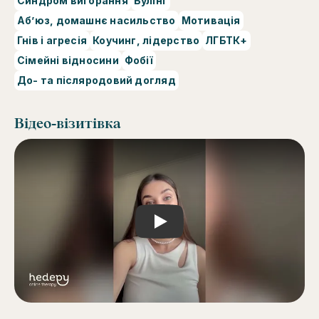
Синдром вигорання
Булінг
Абʼюз, домашнє насильство
Мотивація
Гнів і агресія
Коучинг, лідерство
ЛГБТК+
Сімейні відносини
Фобії
До- та післяродовий догляд
Відео-візитівка
Play