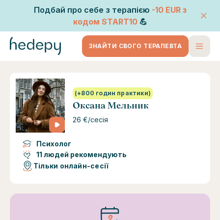
Подбай про себе з терапією
-10 EUR
з
кодом
START10
💪
ЗНАЙТИ СВОГО ТЕРАПЕВТА
(+800 годин практики)
Оксана Мельник
26 €/сесія
Психолог
11 людей рекомендують
Тільки онлайн-сесії