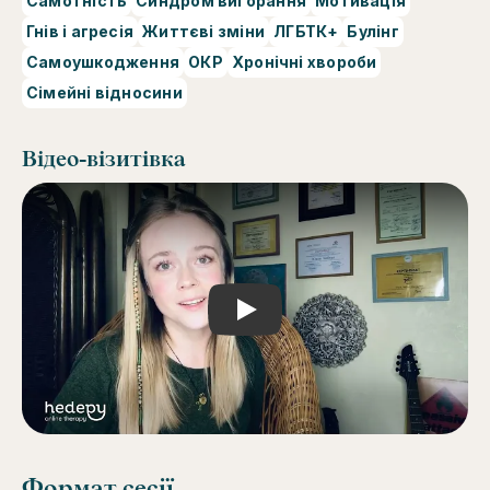
Самотність
Синдром вигорання
Мотивація
Гнів і агресія
Життєві зміни
ЛГБТК+
Булінг
Самоушкодження
ОКР
Хронічні хвороби
Сімейні відносини
Відео-візитівка
Play
Формат сесії