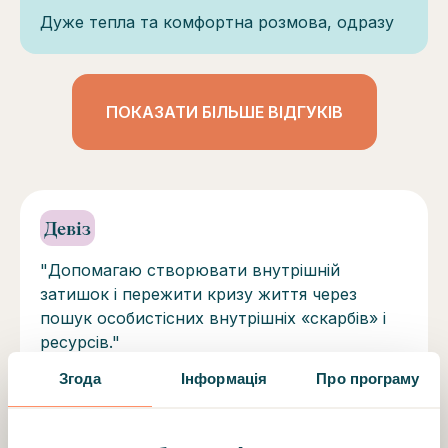
Дуже тепла та комфортна розмова, одразу
ПОКАЗАТИ БІЛЬШЕ ВІДГУКІВ
Девіз
"Допомагаю створювати внутрішній
затишок і пережити кризу життя через
пошук особистісних внутрішніх «скарбів» і
ресурсів."
Навчання та профіль терапевта
Згода
Інформація
Про програму
Кандидат психологічних наук, кризовий
терапевт. Психолог, працюючий методом